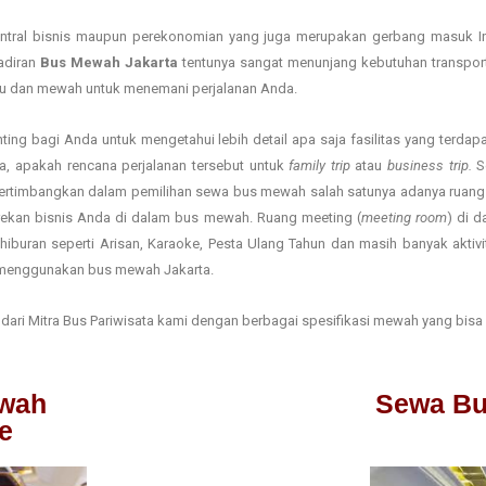
tral bisnis maupun perekonomian yang juga merupakan gerbang masuk Inter
hadiran
Bus Mewah Jakarta
tentunya sangat menunjang kebutuhan transport
u dan mewah untuk menemani perjalanan Anda.
ng bagi Anda untuk mengetahui lebih detail apa saja fasilitas yang terd
, apakah rencana perjalanan tersebut untuk
family trip
atau
business trip.
S
dipertimbangkan dalam pemilihan sewa bus mewah salah satunya adanya ruang
u rekan bisnis Anda di dalam bus mewah. Ruang meeting
(
meeting room
) di 
hiburan seperti Arisan, Karaoke, Pesta Ulang Tahun dan masih banyak aktivi
 menggunakan bus mewah Jakarta.
dari Mitra Bus Pariwisata kami dengan berbagai spesifikasi mewah yang bis
wah
Sewa Bu
e